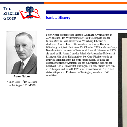
back to History
Peter Neber besuchte das Herzog-Wolfgang-Gymnasium in
Zweibrücken. Im Wintersemester 1904/05 begann an der
Julius-Maximilians-Universität Würzburg Chemie zu
studieren. Am 6. Juni 1905 wurde er im Corps Bavaria
Würzburg recipiert. Seit dem 29. Oktober 1905 auch im Corps
Baruthia aktiv, immatrikulierte er sich am 8. November 1905
als stud. phil. (chem.) an der Friedrich-Alexander-Universität
Erlangen.
Mit einer Doktorarbeit bei Otto Fischer wurde er
1910 in Erlangen zum Dr. phil. promoviert. Er ging als
wissenschaftlicher Assistent an das Chemische Institut der
Eberhard Karls Universität Tübingen. Er habilitierte sich 1921
in Tübingen und erhielt 1925 ein Extraordinariat. Seit 1941
etatsmäßiger a.o. Professur in Tübingen, wurde er 1948
emeritiert.
Peter Neber
†
*11.9.1883
19.12.1960
in Tübingen 1911-1938